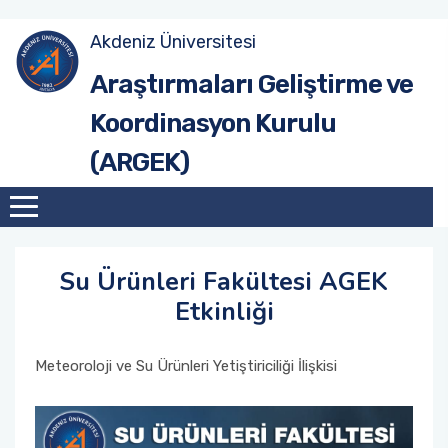
Akdeniz Üniversitesi
Site Anasayfa
Tanıtım
Hedef ve Öneriler (2017-2020)
Tanıtım
Araştırmaları Geliştirme ve
Koordinasyon Kurulu
Üniversite Anasayfa
Misyon & Vizyon
Hedef ve Öneriler (2020-2023)
Birim AGEK'leri
(ARGEK)
Organizasyon Şeması
Hedef ve Öneriler (2023-2026)
Çalışma Esasları
Akdeniz Üniversitesi Araştırma Geliştirme
AGEK Rapor Şablonu
Süreçleri Yönetim Organizasyon Yapısı
Su Ürünleri Fakültesi AGEK
Kurul Üyeleri
Etkinliği
Meteoroloji ve Su Ürünleri Yetiştiriciliği İlişkisi