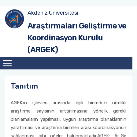
Akdeniz Üniversitesi
Site Anasayfa
Tanıtım
Hedef ve Öneriler (2017-2020)
Tanıtım
Araştırmaları Geliştirme ve
Koordinasyon Kurulu
Üniversite Anasayfa
Misyon & Vizyon
Hedef ve Öneriler (2020-2023)
Birim AGEK'leri
(ARGEK)
Organizasyon Şeması
Hedef ve Öneriler (2023-2026)
Çalışma Esasları
Akdeniz Üniversitesi Araştırma Geliştirme
AGEK Rapor Şablonu
Süreçleri Yönetim Organizasyon Yapısı
Tanıtım
Kurul Üyeleri
AGEK’in işlevleri arasında ilgili birimdeki nitelikli
araştırma sayısının arttırılmasına yönelik gerekli
planlamaların yapılması, uygun araştırma olanaklarının
yaratılması ve araştırma birimleri arası koordinasyonun
sağlanması gibi öğeler bulunmaktadır.AGEK; Ar-Ge