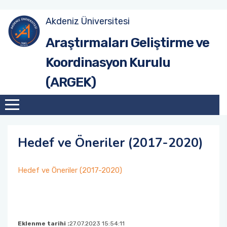
Akdeniz Üniversitesi
Site Anasayfa
Tanıtım
Hedef ve Öneriler (2017-2020)
Tanıtım
Araştırmaları Geliştirme ve
Koordinasyon Kurulu
Üniversite Anasayfa
Misyon & Vizyon
Hedef ve Öneriler (2020-2023)
Birim AGEK'leri
(ARGEK)
Organizasyon Şeması
Hedef ve Öneriler (2023-2026)
Çalışma Esasları
Akdeniz Üniversitesi Araştırma Geliştirme
AGEK Rapor Şablonu
Süreçleri Yönetim Organizasyon Yapısı
Hedef ve Öneriler (2017-2020)
Kurul Üyeleri
Hedef ve Öneriler (2017-2020)
Eklenme tarihi :
27.07.2023 15:54:11