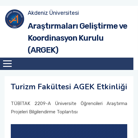
Akdeniz Üniversitesi
Site Anasayfa
Tanıtım
Hedef ve Öneriler (2017-2020)
Tanıtım
Araştırmaları Geliştirme ve
Koordinasyon Kurulu
Üniversite Anasayfa
Misyon & Vizyon
Hedef ve Öneriler (2020-2023)
Birim AGEK'leri
(ARGEK)
Organizasyon Şeması
Hedef ve Öneriler (2023-2026)
Çalışma Esasları
Akdeniz Üniversitesi Araştırma Geliştirme
AGEK Rapor Şablonu
Süreçleri Yönetim Organizasyon Yapısı
Turizm Fakültesi AGEK Etkinliği
Kurul Üyeleri
TÜBİTAK 2209-A Üniversite Öğrencileri Araştırma
Projeleri Bilgilendirme Toplantısı