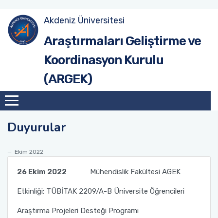
Akdeniz Üniversitesi
Site Anasayfa
Tanıtım
Hedef ve Öneriler (2017-2020)
Tanıtım
Araştırmaları Geliştirme ve
Koordinasyon Kurulu
Üniversite Anasayfa
Misyon & Vizyon
Hedef ve Öneriler (2020-2023)
Birim AGEK'leri
(ARGEK)
Organizasyon Şeması
Hedef ve Öneriler (2023-2026)
Çalışma Esasları
Akdeniz Üniversitesi Araştırma Geliştirme
AGEK Rapor Şablonu
Süreçleri Yönetim Organizasyon Yapısı
Duyurular
Kurul Üyeleri
Ekim 2022
26 Ekim 2022
Mühendislik Fakültesi AGEK
Etkinliği: TÜBİTAK 2209/A-B Üniversite Öğrencileri
Araştırma Projeleri Desteği Programı