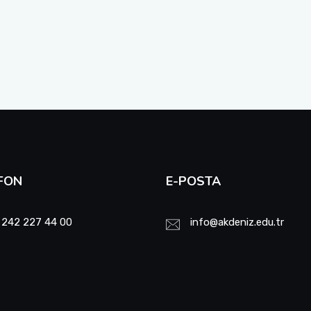
FON
E-POSTA
 242 227 44 00
info@akdeniz.edu.tr