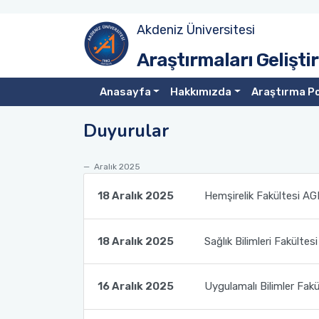
Akdeniz Üniversitesi
Site Anasayfa
Tanıtım
Hedef ve Öneriler (2017-2020)
Tanıtım
Araştırmaları Gelişt
Üniversite Anasayfa
Misyon & Vizyon
Hedef ve Öneriler (2020-2023)
Birim AGEK'leri
Anasayfa
Hakkımızda
Araştırma Po
Duyurular
Organizasyon Şeması
Hedef ve Öneriler (2023-2026)
Çalışma Esasları
Akdeniz Üniversitesi Araştırma Geliştirme Süreçleri
AGEK Rapor Şablonu
Aralık 2025
Yönetim Organizasyon Yapısı
18 Aralık 2025
Hemşirelik Fakültesi AGE
Kurul Üyeleri
18 Aralık 2025
Sağlık Bilimleri Fakültes
16 Aralık 2025
Uygulamalı Bilimler Fakü