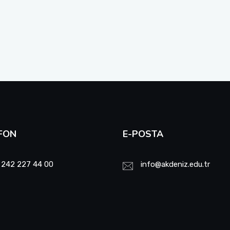
FON
E-POSTA
 242 227 44 00
info@akdeniz.edu.tr