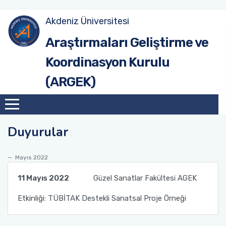
Akdeniz Üniversitesi
Site Anasayfa
Tanıtım
Hedef ve Öneriler (2017-2020)
Tanıtım
Araştırmaları Geliştirme ve
Koordinasyon Kurulu
Üniversite Anasayfa
Misyon & Vizyon
Hedef ve Öneriler (2020-2023)
Birim AGEK'leri
(ARGEK)
Organizasyon Şeması
Hedef ve Öneriler (2023-2026)
Çalışma Esasları
Akdeniz Üniversitesi Araştırma Geliştirme
AGEK Rapor Şablonu
Süreçleri Yönetim Organizasyon Yapısı
Duyurular
Kurul Üyeleri
Mayıs 2022
11 Mayıs 2022
Güzel Sanatlar Fakültesi AGEK
Etkinliği: TÜBİTAK Destekli Sanatsal Proje Örneği