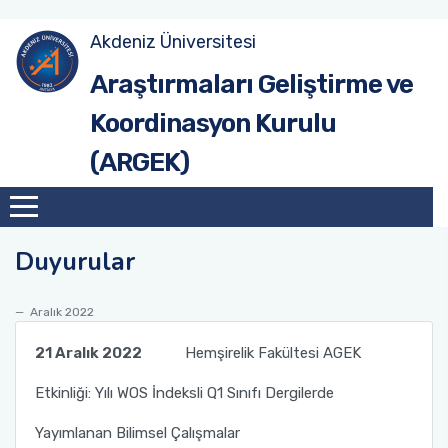
Akdeniz Üniversitesi
Site Anasayfa
Tanıtım
Hedef ve Öneriler (2017-2020)
Tanıtım
Araştırmaları Geliştirme ve
Koordinasyon Kurulu
Üniversite Anasayfa
Misyon & Vizyon
Hedef ve Öneriler (2020-2023)
Birim AGEK'leri
(ARGEK)
Organizasyon Şeması
Hedef ve Öneriler (2023-2026)
Çalışma Esasları
Akdeniz Üniversitesi Araştırma Geliştirme
AGEK Rapor Şablonu
Süreçleri Yönetim Organizasyon Yapısı
Duyurular
Kurul Üyeleri
Aralık 2022
21 Aralık 2022
Hemşirelik Fakültesi AGEK
Etkinliği: Yılı WOS İndeksli Q1 Sınıfı Dergilerde
Yayımlanan Bilimsel Çalışmalar