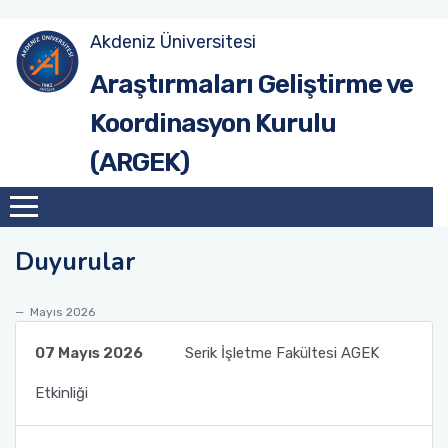
Akdeniz Üniversitesi
Site Anasayfa
Tanıtım
Hedef ve Öneriler (2017-2020)
Tanıtım
Araştırmaları Geliştirme ve
Koordinasyon Kurulu
Üniversite Anasayfa
Misyon & Vizyon
Hedef ve Öneriler (2020-2023)
Birim AGEK'leri
(ARGEK)
Organizasyon Şeması
Hedef ve Öneriler (2023-2026)
Çalışma Esasları
Akdeniz Üniversitesi Araştırma Geliştirme
AGEK Rapor Şablonu
Süreçleri Yönetim Organizasyon Yapısı
Duyurular
Kurul Üyeleri
Mayıs 2026
07 Mayıs 2026
Serik İşletme Fakültesi AGEK
Etkinliği